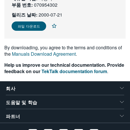
부품 번호:
070954302
繁體中文
릴리즈 날짜:
2000-07-21
파일 다운로드
By downloading, you agree to the terms and conditions of
the
Manuals Download Agreement
.
Help us improve our technical documentation. Provide
feedback on our
TekTalk documentation forum
.
회사
도움말 및 학습
파트너