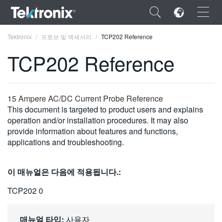
×
Tektronix
프로브 및 액세서리
TCP202 Reference
TCP202 Reference
ENGLISH
15 Ampere AC/DC Current Probe Reference
This document is targeted to product users and explains
FRANÇAIS
operation and/or installation procedures. It may also
provide information about features and functions,
DEUTSCH
applications and troubleshooting.
VIỆT NAM
이 매뉴얼은 다음에 적용됩니다.:
简体中文
TCP202 0
日本語
한국어
매뉴얼 타입:
사용자