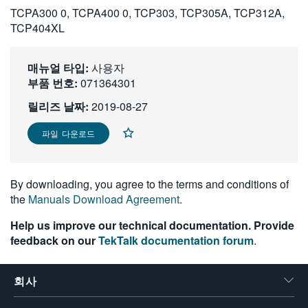
TCPA300 0, TCPA400 0, TCP303, TCP305A, TCP312A,
繁體中文
TCP404XL
매뉴얼 타입:
사용자
부품 번호:
071364301
릴리즈 날짜:
2019-08-27
파일 다운로드
By downloading, you agree to the terms and conditions of
the
Manuals Download Agreement
.
Help us improve our technical documentation. Provide
feedback on our
TekTalk documentation forum
.
회사