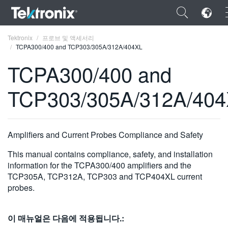
×
Tektronix
프로브 및 액세서리
TCPA300/400 and TCP303/305A/312A/404XL
TCPA300/400 and
TCP303/305A/312A/40
ENGLISH
FRANÇAIS
Amplifiers and Current Probes Compliance and Safety
DEUTSCH
This manual contains compliance, safety, and installation
VIỆT NAM
information for the TCPA300/400 amplifiers and the
TCP305A, TCP312A, TCP303 and TCP404XL current
简体中文
probes.
日本語
이 매뉴얼은 다음에 적용됩니다.:
한국어