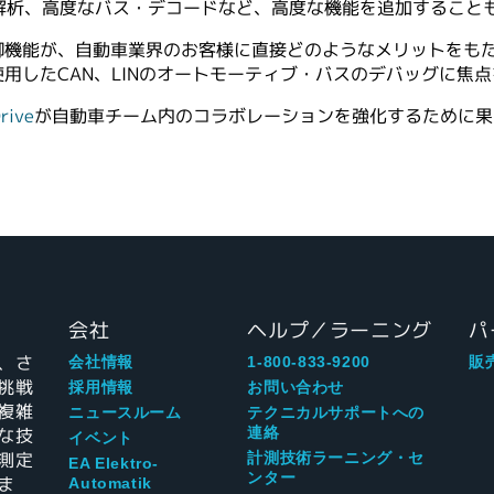
解析、高度なバス・デコードなど、高度な機能を追加すること
制御機能が、自動車業界のお客様に直接どのようなメリットをも
使用したCAN、LINのオートモーティブ・バスのデバッグに焦
rive
が自動車チーム内のコラボレーションを強化するために果
会社
ヘルプ／ラーニング
パ
、さ
会社情報
1-800-833-9200
販
挑戦
採用情報
お問い合わせ
複雑
ニュースルーム
テクニカルサポートへの
な技
連絡
イベント
測定
計測技術ラーニング・セ
EA Elektro-
ンター
ま
Automatik