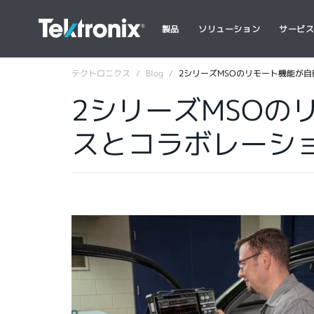
製品
ソリューション
サービ
テクトロニクス
Blog
2シリーズMSOのリモート機能が
2シリーズMSOの
スとコラボレーシ