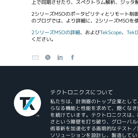
上で同期させたり、スペクトラム解析、ジッタ
2シリーズMSOのポータビリティとリモート
のブログでは、より詳細に、2シリーズMSOを
2シリーズMSOの詳細
、および
TekScope
、
TekD
ください。
テクトロニクスについて
私たちは、計測器のトップ企業として
らなる機能と性能を求めて、飽くなき
を続けています。テクトロニクスは、
さという障壁を打ち破り、グローバル
術革新を加速化する画期的なテスト／
ソリューションを設計し、製造してい