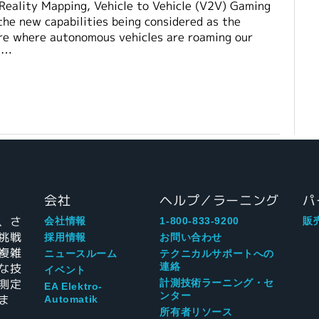
Reality Mapping, Vehicle to Vehicle (V2V) Gaming
 the new capabilities being considered as the
re where autonomous vehicles are roaming our
l …
会社
ヘルプ／ラーニング
パ
、さ
会社情報
1-800-833-9200
販
挑戦
採用情報
お問い合わせ
複雑
ニュースルーム
テクニカルサポートへの
な技
連絡
イベント
測定
計測技術ラーニング・セ
EA Elektro-
ンター
ま
Automatik
所有者リソース