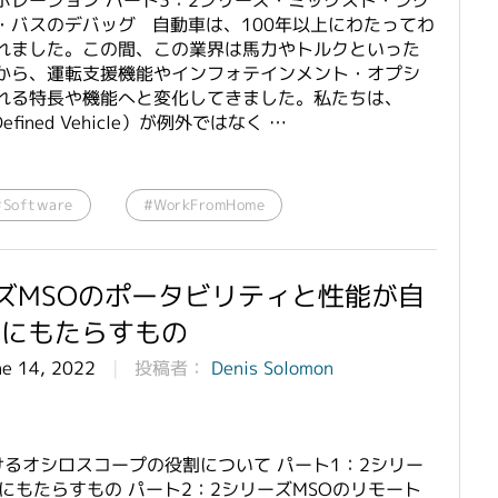
レーション パート3：2シリーズ・ミックスド・シグ
・バスのデバッグ 自動車は、100年以上にわたってわ
れました。この間、この業界は馬力やトルクといった
から、運転支援機能やインフォテインメント・オプシ
れる特長や機能へと変化してきました。私たちは、
fined Vehicle）が例外ではなく …
#Software
#WorkFromHome
ズMSOのポータビリティと性能が自
界にもたらすもの
ne 14, 2022
投稿者：
Denis Solomon
るオシロスコープの役割について パート1：2シリー
にもたらすもの パート2：2シリーズMSOのリモート