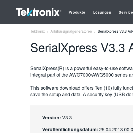
Produkte
Lösungen
Servic
Tektronix
Arbiträrsignalgeneratoren
SerialXpress V3.3 Ad
SerialXpress V3.3 
SerialXpress(R) is a powerful easy-to-use softwa
integral part of the AWG7000/AWG5000 series arb
This software download offers Ten (10) fully funct
save the setup and data. A security key (USB don
Version:
V3.3
Veröffentlichungsdatum:
25.04.2013 00: