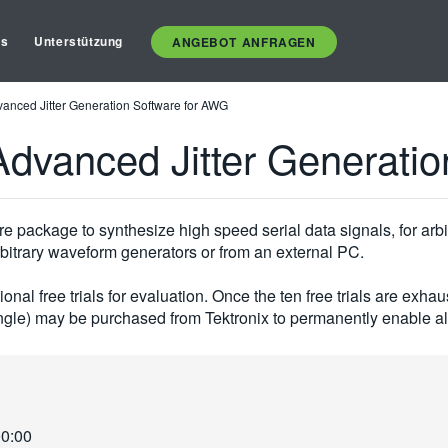
es
Unterstützung
ANGEBOT ANFRAGEN
vanced Jitter Generation Software for AWG
Advanced Jitter Generati
re package to synthesize high speed serial data signals, for arb
itrary waveform generators or from an external PC.
ional free trials for evaluation. Once the ten free trials are ex
gle) may be purchased from Tektronix to permanently enable all 
00:00