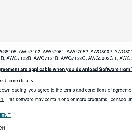
G5105, AWG7102, AWG7051, AWG7052, AWG5002, AWG500
B, AWG7122B, AWG7121B, AWG7122C, AWG5002C 1, AWG5
reement are applicable when you download Software from T
read more details.
downloading, you agree to the terms and conditions of agreeme
n:
This software may contain one or more programs licensed u
MENT
en