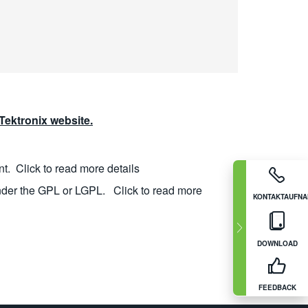
ektronix website.
nt.
Click to read more details
nder the GPL or LGPL.
Click to read more
KONTAKTAUFN
DOWNLOAD
FEEDBACK