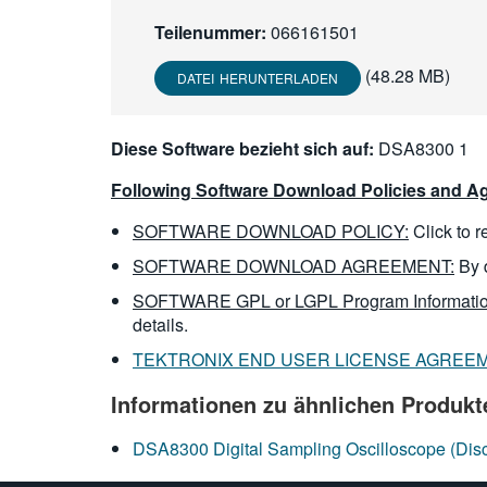
Teilenummer:
066161501
(48.28 MB)
DATEI HERUNTERLADEN
Diese Software bezieht sich auf:
DSA8300 1
Following Software Download Policies and Ag
SOFTWARE DOWNLOAD POLICY:
Click to 
SOFTWARE DOWNLOAD AGREEMENT:
By 
SOFTWARE GPL or LGPL Program Informatio
details.
TEKTRONIX END USER LICENSE AGREE
Informationen zu ähnlichen Produkt
DSA8300 Digital Sampling Oscilloscope (Dis