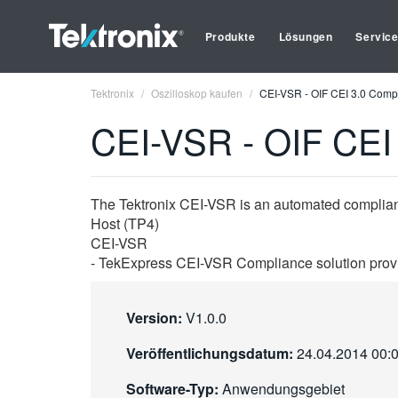
Produkte
Lösungen
Servic
Tektronix
Oszilloskop kaufen
CEI-VSR - OIF CEI 3.0 Comp
CEI-VSR - OIF CEI
The Tektronix CEI-VSR is an automated complianc
Host (TP4)
CEI-VSR
- TekExpress CEI-VSR Compliance solution provide
Version:
V1.0.0
Veröffentlichungsdatum:
24.04.2014 00:
Software-Typ:
Anwendungsgebiet