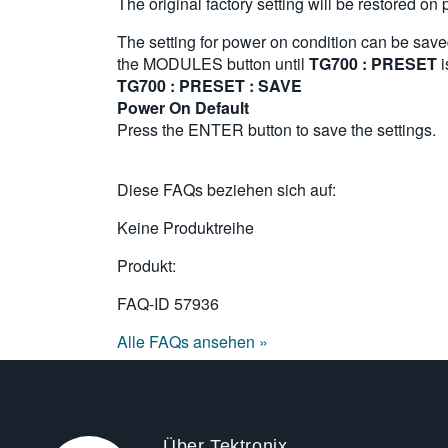
The original factory setting will be restored o
The setting for power on condition can be saved
the MODULES button until
TG700 : PRESET
i
TG700 : PRESET : SAVE
Power On Default
Press the ENTER button to save the settings.
Diese FAQs beziehen sich auf:
Keine Produktreihe
Produkt:
FAQ-ID
57936
Alle FAQs ansehen »
Über Tektronix