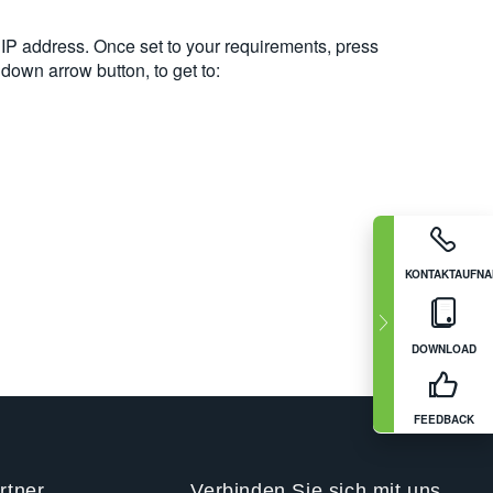
, IP address. Once set to your requirements, press
own arrow button, to get to:
KONTAKTAUFN
DOWNLOAD
FEEDBACK
rtner
Verbinden Sie sich mit uns