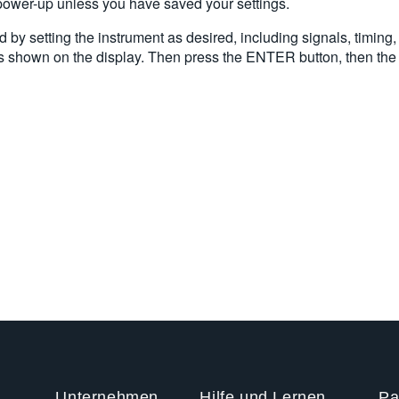
n power-up unless you have saved your settings.
 by setting the instrument as desired, including signals, timing
s shown on the display. Then press the ENTER button, then the d
Unternehmen
Hilfe und Lernen
Pa