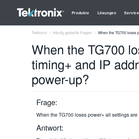
Produkte
Lösungen
Servic
Tektronix
Häufig gestellte Fragen
When the TG700 loses pow
When the TG700 lose
timing+ and IP addr
power-up?
Frage:
When the TG700 loses power+ all settings are l
Antwort: