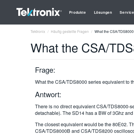
Produkte
Lösungen
Servic
Tektronix
Häufig gestellte Fragen
What the CSA/TDS8000 s
What the CSA/TDS8
Frage:
What the CSA/TDS8000 series equivalent to 
Antwort:
There is no direct equivalent CSA/TDS8000-ser
detachable). The SD14 has a BW of 3Ghz and i
The closest equivalent would be the 80E02. Th
CSA/TDS8000B and CSA/TDS8200 oscillosc