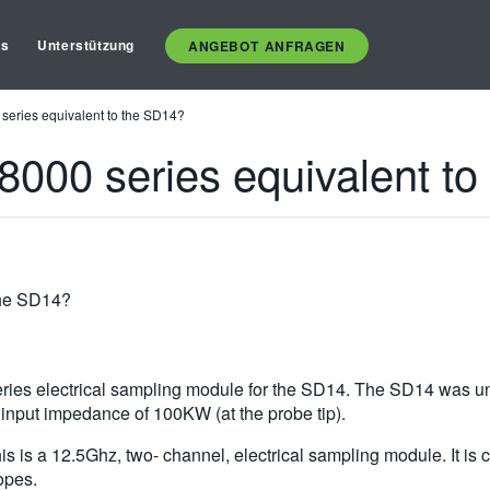
es
Unterstützung
ANGEBOT ANFRAGEN
eries equivalent to the SD14?
000 series equivalent to
the SD14?
ies electrical sampling module for the SD14. The SD14 was uniq
nput impedance of 100KW (at the probe tip).
is is a 12.5Ghz, two- channel, electrical sampling module. It i
opes.