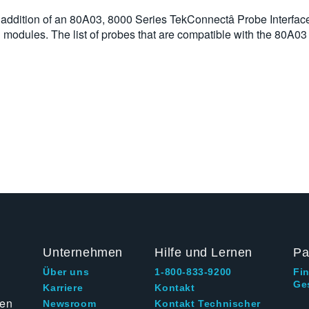
he addition of an 80A03, 8000 Series TekConnectâ Probe Interfa
g modules. The list of probes that are compatible with the 80A03
Unternehmen
Hilfe und Lernen
Pa
Über uns
1-800-833-9200
Fi
Ge
g
Karriere
Kontakt
ten
Newsroom
Kontakt Technischer