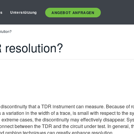
es
Unterstützung
ANGEBOT ANFRAGEN
lution?
resolution?
discontinuity that a TDR instrument can measure. Because of ro
a variation in the width of a trace, is small with respect to the sy
n extreme cases, the discontinuity may effectively disappear. Sys
onnect between the TDR and the circuit under test. In general, th
nd probing techniques can greatly enhance resolution.