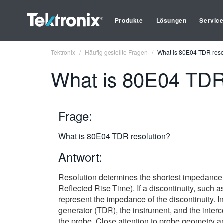
Produkte
Lösungen
Servic
Tektronix
Häufig gestellte Fragen
What is 80E04 TDR reso
What is 80E04 TDR 
Frage:
What is 80E04 TDR resolution?
Antwort:
Resolution determines the shortest impedance 
Reflected Rise Time). If a discontinuity, such as 
represent the impedance of the discontinuity. I
generator (TDR), the instrument, and the interc
the probe. Close attention to probe geometry a