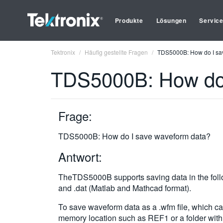
Produkte
Lösungen
Servic
Tektronix
Häufig gestellte Fragen
TDS5000B: How do I sa
TDS5000B: How do 
Frage:
TDS5000B: How do I save waveform data?
Antwort:
TheTDS5000B supports saving data in the followi
and .dat (Matlab and Mathcad format).
To save waveform data as a .wfm file, which can
memory location such as REF1 or a folder with