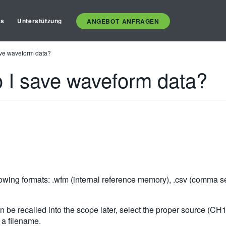
es
Unterstützung
ANGEBOT ANFRAGEN
ve waveform data?
I save waveform data?
ng formats: .wfm (internal reference memory), .csv (comma separa
 be recalled into the scope later, select the proper source (CH1,
 a filename.