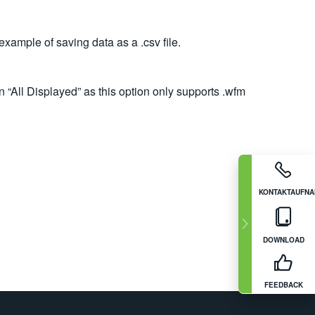
example of saving data as a .csv file.
 “All Displayed” as this option only supports .wfm
KONTAKTAUFN
DOWNLOAD
FEEDBACK