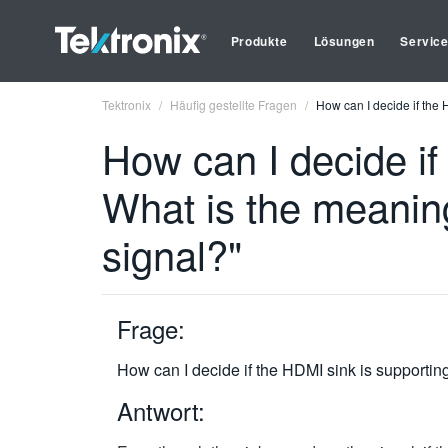
Produkte
Lösungen
Servic
Tektronix
Häufig gestellte Fragen
How can I decide if the 
How can I decide if
What is the meaning
signal?"
Frage:
How can I decide if the HDMI sink is supportin
Antwort: