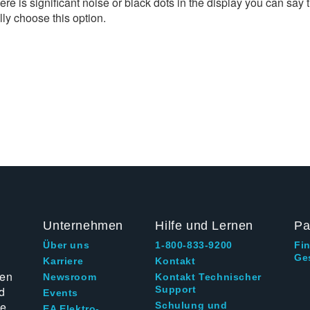
ere is significant noise or black dots in the display you can say 
lly choose this option.
Unternehmen
Hilfe und Lernen
Pa
Über uns
1-800-833-9200
Fi
Ge
g
Karriere
Kontakt
ten
Newsroom
Kontakt Technischer
d
Support
Events
ie
Schulung und
EA Elektro-