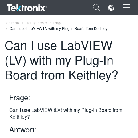
×
Tektronix
Häufig gestellte Fragen
Can I use LabVIEW LV with my Plug In Board from Keithley
Can I use LabVIEW
(LV) with my Plug-In
ENGLISH
Board from Keithley?
FRANÇAIS
DEUTSCH
Frage:
VIỆT NAM
简体中文
Can I use LabVIEW (LV) with my Plug-In Board from
Keithley?
日本語
Antwort:
한국어