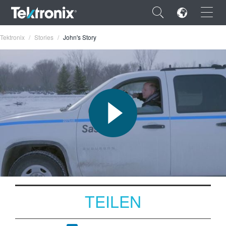
×
Tektronix
Stories
John's Story
ENGLISH
FRANÇAIS
DEUTSCH
VIỆT NAM
简体中文
TEILEN
日本語
한국어