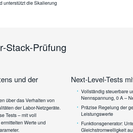
 unterstützt die Skalierung
ur-Stack-Prüfung
tens und der
Next-Level-Tests mi
Vollständig steuerbare u
Nennspannung, 0 A – Ne
nen über das Verhalten von
Präzise Regelung der g
litäten der Labor-Netzgeräte.
Leistungswerte
se Tests – mit voll
ermittelten Werte und
Funktionsgenerator: Un
Parameter.
Gleichstromwelligkeit au