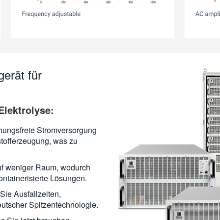
erät für
Elektrolyse:
hungsfreie Stromversorgung
tofferzeugung, was zu
uf weniger Raum, wodurch
 containerisierte Lösungen.
Sie Ausfallzeiten,
eutscher Spitzentechnologie.