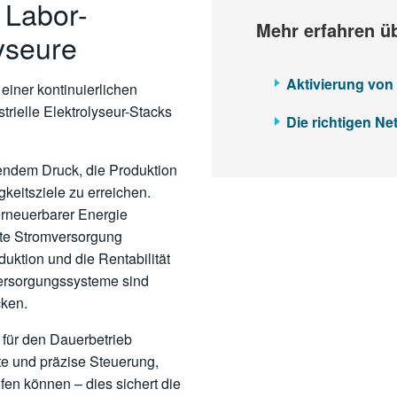
e Labor-
Mehr erfahren ü
lyseure
Aktivierung von 
einer kontinuierlichen
trielle Elektrolyseur-Stacks
Die richtigen Net
ndem Druck, die Produktion
gkeitsziele zu erreichen.
 erneuerbarer Energie
iente Stromversorgung
uktion und die Rentabilität
versorgungssysteme sind
cken.
für den Dauerbetrieb
te und präzise Steuerung,
fen können – dies sichert die