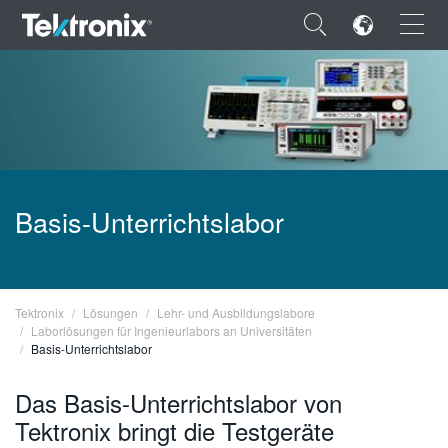
×
ENGLISH
Basis-Unterrichtslabor
FRANÇAIS
DEUTSCH
VIỆT NAM
Tektronix
Lösungen
Lehr- und Ausbildungslabore
Laborlösungen für Ingenieurlabors an Universitäten
Basis-Unterrichtslabor
简体中文
日本語
Das Basis-Unterrichtslabor von
Tektronix bringt die Testgeräte
한국어