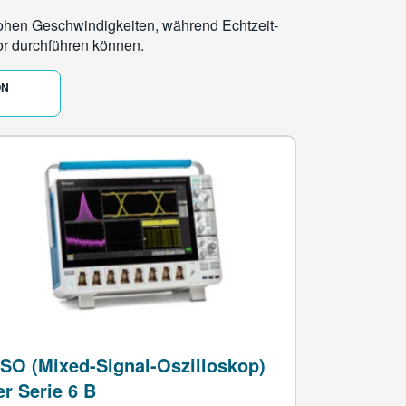
hohen Geschwindigkeiten, während Echtzeit-
or durchführen können.
ON
SO (Mixed-Signal-Oszilloskop)
er Serie 6 B