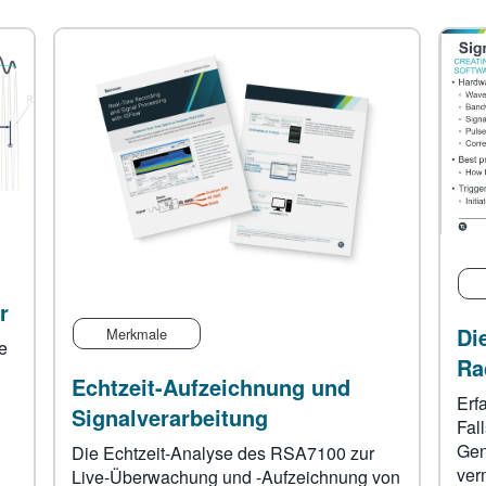
r
Di
Merkmale
e
Ra
Echtzeit-Aufzeichnung und
Erf
Signalverarbeitung
Fal
Gen
Die Echtzeit-Analyse des RSA7100 zur
ver
Live-Überwachung und -Aufzeichnung von