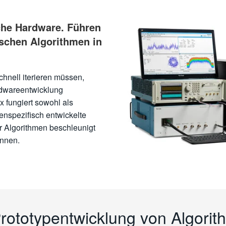
che Hardware. Führen
ischen Algorithmen in
chnell iterieren müssen,
rdwareentwicklung
 fungiert sowohl als
enspezifisch entwickelte
 Algorithmen beschleunigt
önnen.
rototypentwicklung von Algori