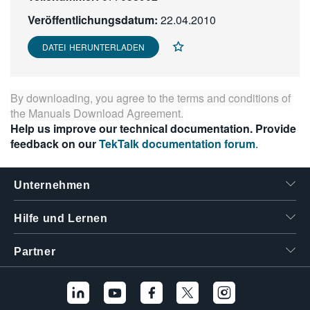
繁體中文
Veröffentlichungsdatum:
22.04.2010
DATEI HERUNTERLADEN
By downloading, you agree to the terms and conditions of
the
Manuals Download Agreement
.
Help us improve our technical documentation. Provide
feedback on our
TekTalk documentation forum
.
Unternehmen
Hilfe und Lernen
Partner