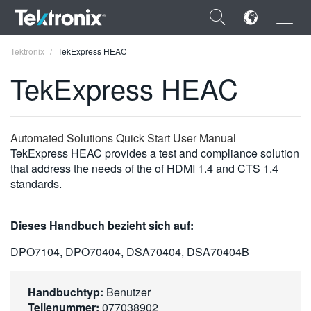
×
Tektronix
TekExpress HEAC
TekExpress HEAC
ENGLISH
Automated Solutions Quick Start User Manual
TekExpress HEAC provides a test and compliance solution
FRANÇAIS
that address the needs of the of HDMI 1.4 and CTS 1.4
standards.
DEUTSCH
VIỆT NAM
Dieses Handbuch bezieht sich auf:
简体中文
DPO7104, DPO70404, DSA70404, DSA70404B
日本語
Handbuchtyp:
Benutzer
한국어
Teilenummer:
077038902