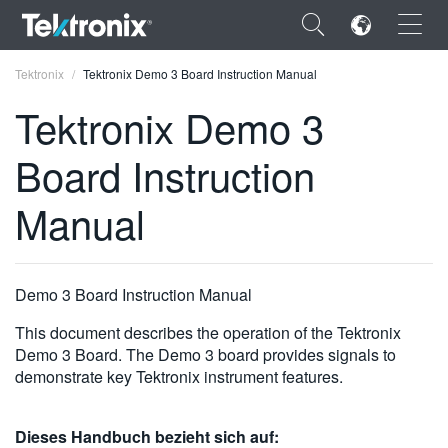
×
Tektronix
Tektronix Demo 3 Board Instruction Manual
Tektronix Demo 3
Board Instruction
ENGLISH
Manual
FRANÇAIS
DEUTSCH
Demo 3 Board Instruction Manual
VIỆT NAM
This document describes the operation of the Tektronix
简体中文
Demo 3 Board. The Demo 3 board provides signals to
demonstrate key Tektronix instrument features.
日本語
한국어
Dieses Handbuch bezieht sich auf: