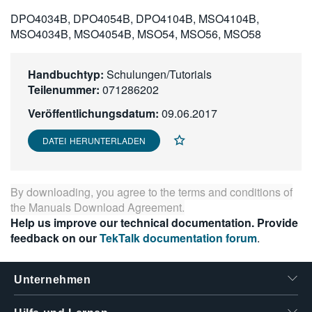
繁體中文
DPO4034B, DPO4054B, DPO4104B, MSO4104B,
MSO4034B, MSO4054B, MSO54, MSO56, MSO58
Handbuchtyp:
Schulungen/Tutorials
Teilenummer:
071286202
Veröffentlichungsdatum:
09.06.2017
DATEI HERUNTERLADEN
By downloading, you agree to the terms and conditions of
the
Manuals Download Agreement
.
Help us improve our technical documentation. Provide
feedback on our
TekTalk documentation forum
.
Unternehmen