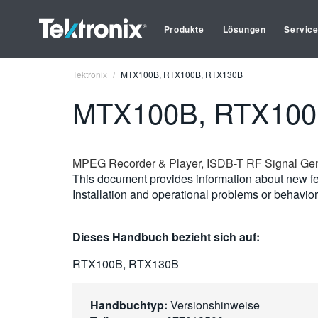
Produkte
Lösungen
Servic
Tektronix
MTX100B, RTX100B, RTX130B
MTX100B, RTX100
MPEG Recorder & Player, ISDB-T RF Signal Gen
This document provides information about new f
Installation and operational problems or behavior
Dieses Handbuch bezieht sich auf:
RTX100B, RTX130B
Handbuchtyp:
Versionshinweise