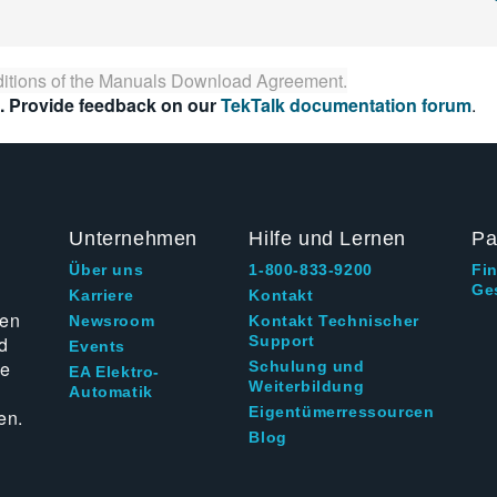
itions of the
Manuals Download Agreement
.
. Provide feedback on our
TekTalk documentation forum
.
Unternehmen
Hilfe und Lernen
Pa
Über uns
1-800-833-9200
Fi
Ge
g
Karriere
Kontakt
ten
Newsroom
Kontakt Technischer
d
Support
Events
ie
Schulung und
EA Elektro-
Weiterbildung
Automatik
Eigentümerressourcen
en.
Blog