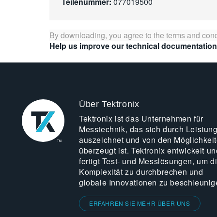
Teilenummer:
077019500
By downloading, you agree to the terms and cond
Help us improve our technical documentation
Über Tektronix
Tektronix ist das Unternehmen für
Messtechnik, das sich durch Leistun
auszeichnet und von den Möglichkei
überzeugt ist. Tektronix entwickelt un
fertigt Test- und Messlösungen, um d
Komplexität zu durchbrechen und
globale Innovationen zu beschleunig
ERFAHREN SIE MEHR ÜBER UNS