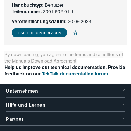
Handbuchtyp:
Benutzer
繁體中文
Teilenummer:
2001-902-01D
Veröffentlichungsdatum:
20.09.2023
DATEI HERUNTERLADEN
By downloading, you agree to the terms and conditions of
the
Manuals Download Agreement
.
Help us improve our technical documentation. Provide
feedback on our
TekTalk documentation forum
.
Unternehmen
Hilfe und Lernen
Partner