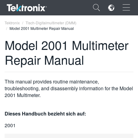
×
Tektronix
Tisch-Digitalmultimeter (DMM)
Model 2001 Multimeter Repair Manual
Model 2001 Multimeter
Repair Manual
ENGLISH
FRANÇAIS
This manual provides routine maintenance,
DEUTSCH
troubleshooting, and disassembly information for the Model
2001 Multimeter.
VIỆT NAM
简体中文
Dieses Handbuch bezieht sich auf:
日本語
2001
한국어