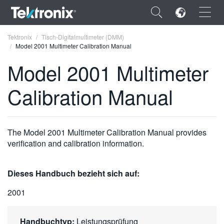
×
Tektronix
Tisch-Digitalmultimeter (DMM)
Model 2001 Multimeter Calibration Manual
Model 2001 Multimeter
Calibration Manual
ENGLISH
FRANÇAIS
The Model 2001 Multimeter Calibration Manual provides
DEUTSCH
verification and calibration information.
VIỆT NAM
Dieses Handbuch bezieht sich auf:
简体中文
2001
日本語
한국어
Handbuchtyp:
Leistungsprüfung