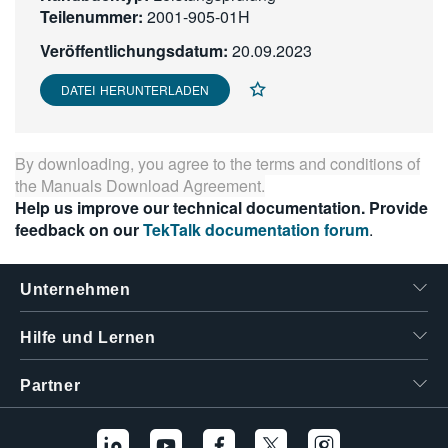
Teilenummer:
2001-905-01H
繁體中文
Veröffentlichungsdatum:
20.09.2023
DATEI HERUNTERLADEN
By downloading, you agree to the terms and conditions of
the
Manuals Download Agreement
.
Help us improve our technical documentation. Provide
feedback on our
TekTalk documentation forum
.
Unternehmen
Hilfe und Lernen
Partner