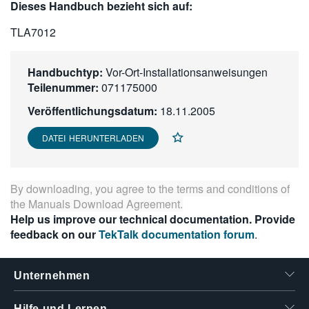
Dieses Handbuch bezieht sich auf:
繁體中文
TLA7012
Handbuchtyp:
Vor-Ort-Installationsanweisungen
Teilenummer:
071175000
Veröffentlichungsdatum:
18.11.2005
DATEI HERUNTERLADEN
By downloading, you agree to the terms and conditions of
the
Manuals Download Agreement
.
Help us improve our technical documentation. Provide
feedback on our
TekTalk documentation forum
.
Unternehmen
Hilfe und Lernen