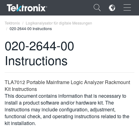
×
Tektronix
Logikanalysator für digitale Messungen
020-2644-00 Instructions
020-2644-00
Instructions
ENGLISH
FRANÇAIS
TLA7012 Portable Mainframe Logic Analyzer Rackmount
DEUTSCH
Kit Instructions
This document contains information that is necessary to
VIỆT NAM
install a product software and/or hardware kit. The
简体中文
instructions may include configuration, adjustment,
functional check, and operating instructions related to the
日本語
kit installation.
한국어