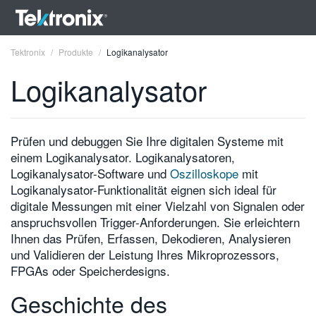
Tektronix
Produkte
Logikanalysator
Logikanalysator
ENGLISH
Prüfen und debuggen Sie Ihre digitalen Systeme mit
einem Logikanalysator. Logikanalysatoren,
FRANÇAIS
Logikanalysator-Software und
Oszilloskope
mit
Logikanalysator-Funktionalität eignen sich ideal für
DEUTSCH
digitale Messungen mit einer Vielzahl von Signalen oder
VIỆT NAM
anspruchsvollen Trigger-Anforderungen. Sie erleichtern
Ihnen das Prüfen, Erfassen, Dekodieren, Analysieren
简体中文
und Validieren der Leistung Ihres Mikroprozessors,
FPGAs oder Speicherdesigns.
日本語
Geschichte des
한국어