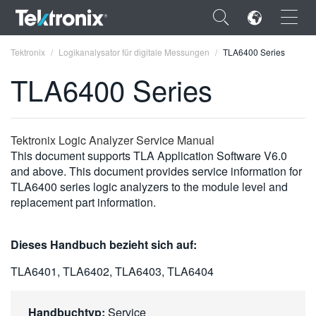
×
Tektronix
Logikanalysator für digitale Messungen
TLA6400 Series
TLA6400 Series
ENGLISH
Tektronix Logic Analyzer Service Manual
This document supports TLA Application Software V6.0
FRANÇAIS
and above. This document provides service information for
TLA6400 series logic analyzers to the module level and
DEUTSCH
replacement part information.
VIỆT NAM
Dieses Handbuch bezieht sich auf:
简体中文
TLA6401, TLA6402, TLA6403, TLA6404
日本語
한국어
Handbuchtyp:
Service