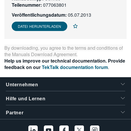
Teilenummer:
077063801
繁體中文
Veröffentlichungsdatum:
05.07.2013
DATEI HERUNTERLADEN
By downloading, you agree to the terms and conditions of
the
Manuals Download Agreement
.
Help us improve our technical documentation. Provide
feedback on our
TekTalk documentation forum
.
Unternehmen
Hilfe und Lernen
Partner