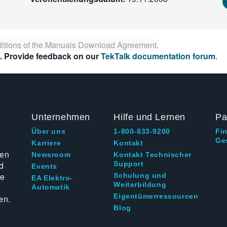
itions of the
Manuals Download Agreement
.
. Provide feedback on our
TekTalk documentation forum
.
Unternehmen
Hilfe und Lernen
Pa
Über uns
1-800-833-9200
Fi
Ge
g
Karriere
Kontakt
ten
Newsroom
Kontakt Technischer
d
Support
Events
ie
Schulung und
EA Elektro-
Weiterbildung
Automatik
Eigentümerressourcen
en.
Blog