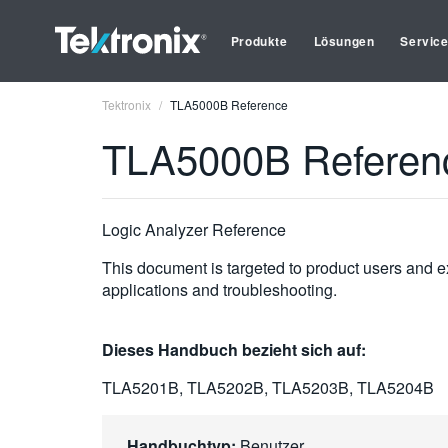
Produkte
Lösungen
Servic
Tektronix
TLA5000B Reference
TLA5000B Referen
Logic Analyzer Reference
This document is targeted to product users and ex
applications and troubleshooting.
Dieses Handbuch bezieht sich auf:
TLA5201B, TLA5202B, TLA5203B, TLA5204B
Handbuchtyp:
Benutzer