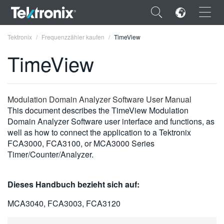
×
Tektronix
Frequenzzähler kaufen
TimeView
TimeView
ENGLISH
Modulation Domain Analyzer Software User Manual
This document describes the TimeView Modulation
FRANÇAIS
Domain Analyzer Software user interface and functions, as
well as how to connect the application to a Tektronix
DEUTSCH
FCA3000, FCA3100, or MCA3000 Series
Timer/Counter/Analyzer.
VIỆT NAM
简体中文
Dieses Handbuch bezieht sich auf:
日本語
MCA3040, FCA3003, FCA3120
한국어