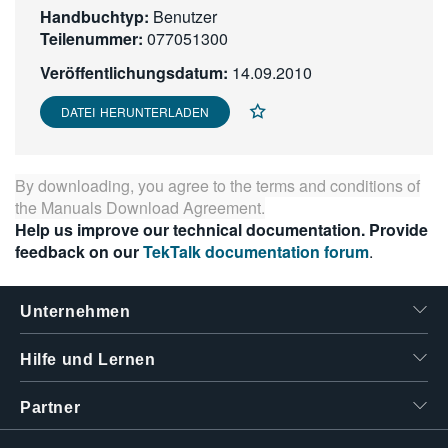
Handbuchtyp:
Benutzer
繁體中文
Teilenummer:
077051300
Veröffentlichungsdatum:
14.09.2010
DATEI HERUNTERLADEN
By downloading, you agree to the terms and conditions of
the
Manuals Download Agreement
.
Help us improve our technical documentation. Provide
feedback on our
TekTalk documentation forum
.
Unternehmen
Hilfe und Lernen
Partner