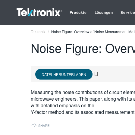
Produkte
Lösungen
Servic
Tektronix
Noise Figure: Overview of Noise Measurement Me
Noise Figure: Ove
DATEI HERUNTERLADEN
Measuring the noise contributions of circuit eleme
microwave engineers. This paper, along with it
with detailed emphasis on the
Y-factor method and its associated measurement 
SHARE