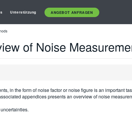
es
Unterstützung
ANGEBOT ANFRAGEN
thods
rview of Noise Measureme
nts, in the form of noise factor or noise figure is an important ta
s associated appendices presents an overview of noise measure
uncertainties.