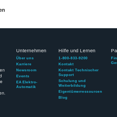
en
Unternehmen
Hilfe und Lernen
Pa
Über uns
1-800-833-9200
Fi
Ge
g
Karriere
Kontakt
ten
Newsroom
Kontakt Technischer
d
Support
Events
ie
Schulung und
EA Elektro-
Weiterbildung
Automatik
Eigentümerressourcen
en.
Blog