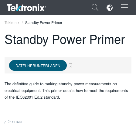
×
Tektronix
Standby Power Primer
Standby Power Primer
ENGLISH
DATEI HERUNTERLADEN
FRANÇAIS
DEUTSCH
The definitive guide to making standby power measurements on
electrical equipment. This primer details how to meet the requirements
VIỆT NAM
of the IEC62301 Ed.2 standard
.
简体中文
日本語
SHARE
한국어