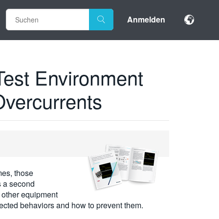
Anmelden
Test Environment
Overcurrents
mes, those
as a second
r other equipment
pected behaviors and how to prevent them.