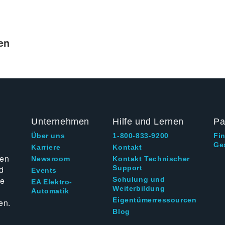
en
Unternehmen
Hilfe und Lernen
Pa
Über uns
1-800-833-9200
Fi
Ge
g
Karriere
Kontakt
ten
Newsroom
Kontakt Technischer
d
Support
Events
ie
Schulung und
EA Elektro-
Weiterbildung
Automatik
Eigentümerressourcen
en.
Blog