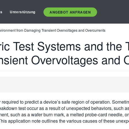
es
Unterstützung
ANGEBOT ANFRAGEN
Environment from Damaging Transient Overvoltages and Overcurrents
ric Test Systems and the 
sient Overvoltages and 
equired to predict a device’s safe region of operation. Someti
breakdown test occur as a result of unexpected behaviors, such 
ent, such as a wafer burn mark, a melted probe-card needle, o
is application note outlines the various causes of these unex