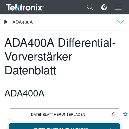
×
Tektronix
ADA400A
Tastköpfe und Zubehör
ADA400A Differential-Vorverstärker Datenblatt
ADA400A Differential-
Übersicht
Vorverstärker
Technische Daten
ENGLISH
Datenblatt
Bestellinformationen
FRANÇAIS
DEUTSCH
ADA400A
VIỆT NAM
简体中文
日本語
DATENBLATT HERUNTERLADEN
한국어