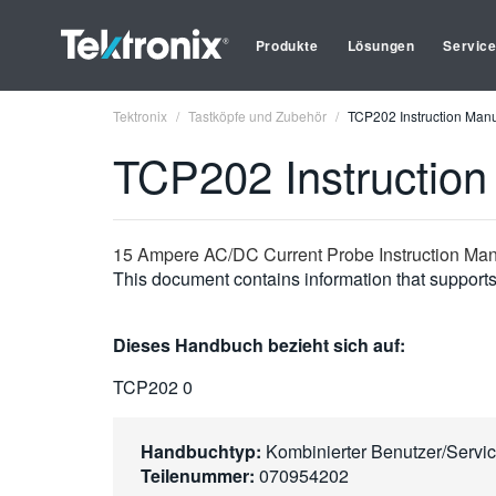
Produkte
Lösungen
Servic
Tektronix
Tastköpfe und Zubehör
TCP202 Instruction Man
TCP202 Instruction
15 Ampere AC/DC Current Probe Instruction Ma
This document contains information that supports 
Dieses Handbuch bezieht sich auf:
TCP202 0
Handbuchtyp:
Kombinierter Benutzer/Servi
Teilenummer:
070954202