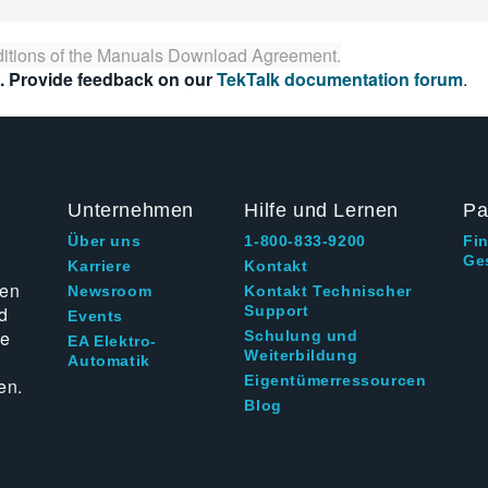
itions of the
Manuals Download Agreement
.
. Provide feedback on our
TekTalk documentation forum
.
Unternehmen
Hilfe und Lernen
Pa
Über uns
1-800-833-9200
Fi
Ge
g
Karriere
Kontakt
ten
Newsroom
Kontakt Technischer
d
Support
Events
ie
Schulung und
EA Elektro-
Weiterbildung
Automatik
Eigentümerressourcen
en.
Blog