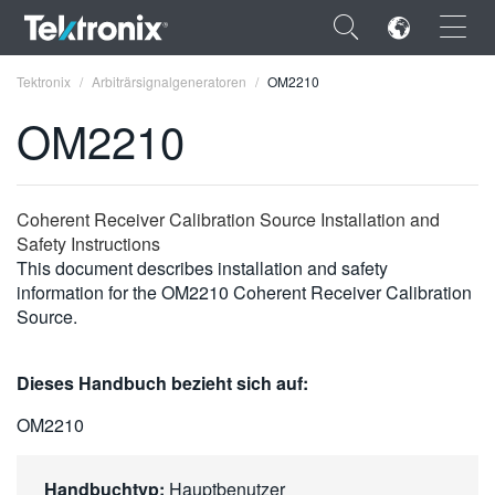
×
Tektronix
Arbiträrsignalgeneratoren
OM2210
OM2210
ENGLISH
Coherent Receiver Calibration Source Installation and
Safety Instructions
FRANÇAIS
This document describes installation and safety
information for the OM2210 Coherent Receiver Calibration
DEUTSCH
Source.
VIỆT NAM
Dieses Handbuch bezieht sich auf:
简体中文
OM2210
日本語
한국어
Handbuchtyp:
Hauptbenutzer