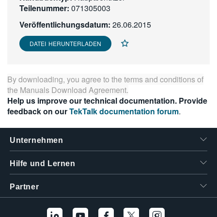
Teilenummer:
071305003
繁體中文
Veröffentlichungsdatum:
26.06.2015
DATEI HERUNTERLADEN
By downloading, you agree to the terms and conditions of
the
Manuals Download Agreement
.
Help us improve our technical documentation. Provide
feedback on our
TekTalk documentation forum
.
Unternehmen
Hilfe und Lernen
Partner