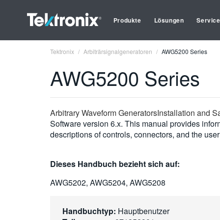
Produkte
Lösungen
Servic
Tektronix
Arbiträrsignalgeneratoren
AWG5200 Series
AWG5200 Series
Arbitrary Waveform GeneratorsInstallation and S
Software version 6.x. This manual provides infor
descriptions of controls, connectors, and the user
Dieses Handbuch bezieht sich auf:
AWG5202, AWG5204, AWG5208
Handbuchtyp:
Hauptbenutzer