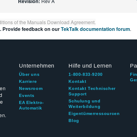
Revision:
Rev A
itions of the
Manuals Download Agreement
.
. Provide feedback on our
TekTalk documentation forum
.
Unternehmen
Hilfe und Lernen
Pa
Über uns
1-800-833-9200
Fi
Ge
g
Karriere
Kontakt
ten
Newsroom
Kontakt Technischer
d
Support
Events
ie
Schulung und
EA Elektro-
Weiterbildung
Automatik
Eigentümerressourcen
en.
Blog