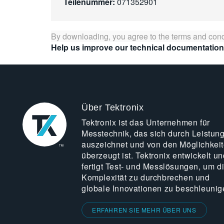
Teilenummer:
071352901
By downloading, you agree to the terms and cond
Help us improve our technical documentation
Über Tektronix
Tektronix ist das Unternehmen für
Messtechnik, das sich durch Leistun
auszeichnet und von den Möglichkei
überzeugt ist. Tektronix entwickelt un
fertigt Test- und Messlösungen, um d
Komplexität zu durchbrechen und
globale Innovationen zu beschleunig
ERFAHREN SIE MEHR ÜBER UNS