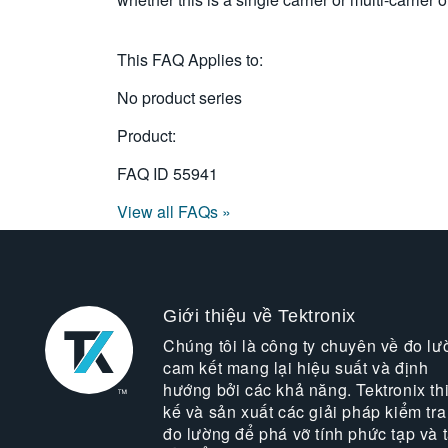
This FAQ Applies to:
No product series
Product:
FAQ ID
55941
View all FAQs »
Giới thiệu về Tektronix
Chúng tôi là công ty chuyên về đo lư
cam kết mang lại hiệu suất và định
hướng bởi các khả năng. Tektronix thi
kế và sản xuất các giải pháp kiểm tra
đo lường để phá vỡ tính phức tạp và 