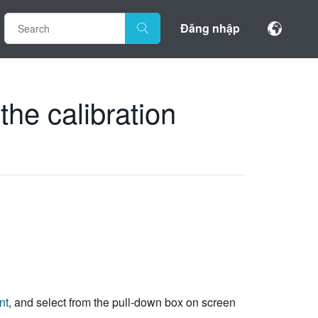
Đăng nhập
he calibration
nt
, and select from the pull-down box on screen