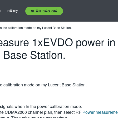
ụ
Hỗ trợ
NHẬN BÁO GIÁ
the calibration mode on my Lucent Base Station.
asure 1xEVDO power in t
Base Station.
 calibration mode on my Lucent Base Station.
nals when in the power calibration mode.
 the CDMA2000 channel plan, then select RF
Power measureme
r output. Then take your power reading.