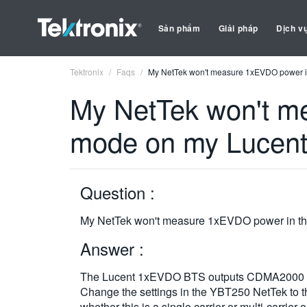
Sản phẩm
Giải pháp
Dịch v
Tektronix
Faqs
My NetTek won't measure 1xEVDO power in 
My NetTek won't me
mode on my Lucent 
Question :
My NetTek won't measure 1xEVDO power in the
Answer :
The Lucent 1xEVDO BTS outputs CDMA2000 sig
Change the settings in the YBT250 NetTek to
whether this is a single carrier or multi-carrie