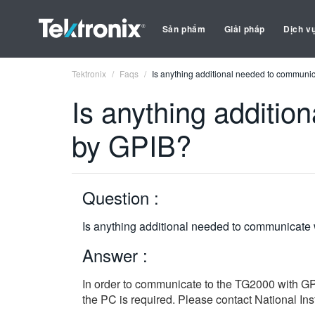
Sản phẩm
Giải pháp
Dịch v
Tektronix
Faqs
Is anything additional needed to communi
Is anything additi
by GPIB?
Question :
Is anything additional needed to communicate
Answer :
In order to communicate to the TG2000 with GPI
the PC is required. Please contact National In