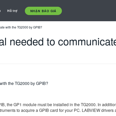
ụ
Hỗ trợ
NHẬN BÁO GIÁ
cate with the TG2000 by GPIB?
onal needed to communicat
 with the TG2000 by GPIB?
B, the GP1 module must be installed in the TG2000. In addition
struments to acquire a GPIB card for your PC. LABVIEW drivers a