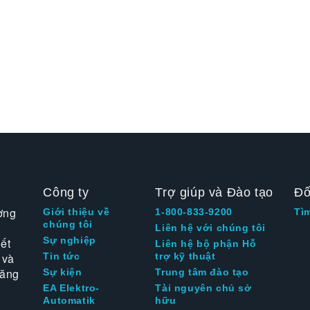
Công ty
Trợ giúp và Đào tạo
Đố
ờng
Giới thiệu về
1-800-833-9200
Tì
chúng tôi
Liên hệ với chúng tôi
Sự nghiệp
ết
Liên hệ bộ phận Hỗ
 và
Tin tức
trợ kỹ thuật
tăng
Sự kiện
Trung tâm đào tạo
EA Elektro-
Tài nguyên chủ sở
Automatik
hữu