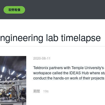
取得報價
ngineering lab timelapse
2020-08-11
Tektronix partners with Temple University'
workspace called the IDEAS Hub where stude
conduct the hands-on work of their project
期間
19s