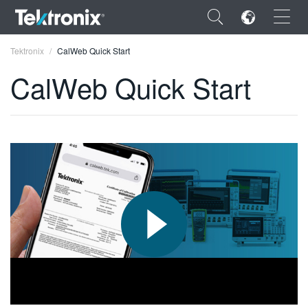
×
Tektronix
CalWeb Quick Start
CalWeb Quick Start
ENGLISH
FRANÇAIS
DEUTSCH
VIỆT NAM
简体中文
日本語
한국어