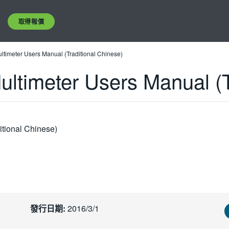
取得報價
timeter Users Manual (Traditional Chinese)
ltimeter Users Manual (T
tional Chinese)
發行日期:
2016/3/1