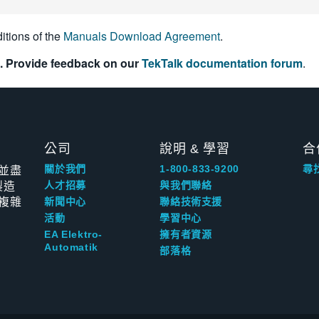
itions of the
Manuals Download Agreement
.
. Provide feedback on our
TekTalk documentation forum
.
公司
說明 & 學習
合
並盡
關於我們
1-800-833-9200
尋
製造
人才招募
與我們聯絡
複雜
新聞中心
聯絡技術支援
活動
學習中心
EA Elektro-
擁有者資源
Automatik
部落格