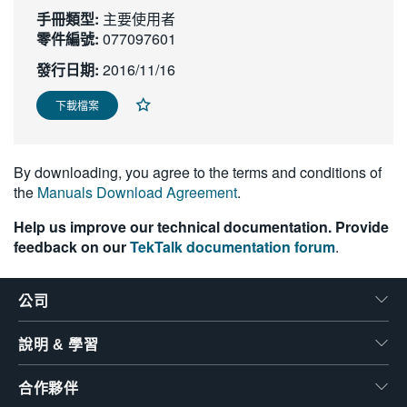
手冊類型:
繁體中文
主要使用者
零件編號:
077097601
發行日期:
2016/11/16
下載檔案
By downloading, you agree to the terms and conditions of
the
Manuals Download Agreement
.
Help us improve our technical documentation. Provide
feedback on our
TekTalk documentation forum
.
公司
說明 & 學習
合作夥伴