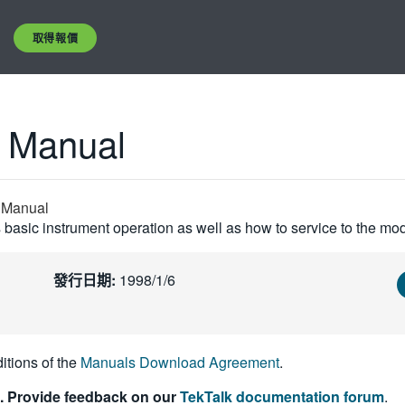
取得報價
n Manual
n Manual
basic instrument operation as well as how to service to the mod
發行日期:
1998/1/6
itions of the
Manuals Download Agreement
.
. Provide feedback on our
TekTalk documentation forum
.