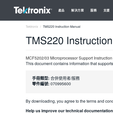
產品
解決方案
服務
支援
Tektronix
TMS220 Instruction Manual
TMS220 Instructio
MCF5202/03 Microprocessor Support Instructio
This document contains information that supports 
手冊類型:
合併使用者/服務
零件編號:
070995600
By downloading, you agree to the terms and cond
Help us improve our technical documentation