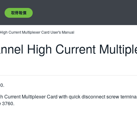
取得報價
igh Current Multiplexer Card User's Manual
nel High Current Multipl
0.
 Current Multiplexer Card with quick disconnect screw terminal
e 3760.