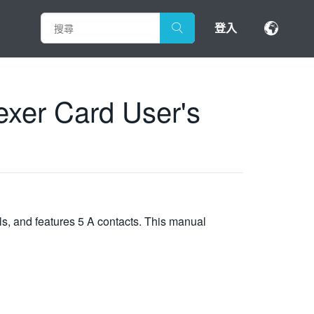
登入
exer Card User's
s, and features 5 A contacts. This manual