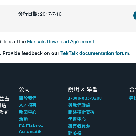
發行日期:
2017/7/16
itions of the
Manuals Download Agreement
.
. Provide feedback on our
TekTalk documentation forum
.
公司
說明 & 學習
合
並盡
關於我們
1-800-833-9200
尋
製造
人才招募
與我們聯絡
複雜
新聞中心
聯絡技術支援
活動
學習中心
EA Elektro-
擁有者資源
Automatik
部落格