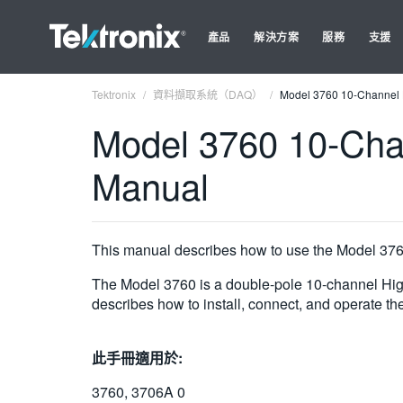
產品
解決方案
服務
支援
Tektronix
資料擷取系統（DAQ）
Model 3760 10-Channel H
Model 3760 10-Chan
Manual
This manual describes how to use the Model 376
The Model 3760 is a double-pole 10-channel High
describes how to install, connect, and operate th
此手冊適用於:
3760, 3706A 0