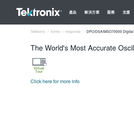
產品
解決方案
服務
支援
Tektronix
forms
response
DPO/DSA/MSO70000 Digital &
The World's Most Accurate Osci
Click here for more info