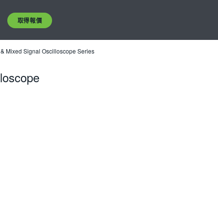
取得報價
 Mixed Signal Oscilloscope Series
lloscope