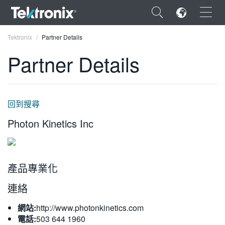
×
Tektronix
Partner Details
Partner Details
ENGLISH
回到搜尋
FRANÇAIS
Photon Kinetics Inc
DEUTSCH
VIỆT NAM
產品專業化
简体中文
連絡
日本語
網站:
http://www.photonkinetics.com
한국어
電話:
503 644 1960