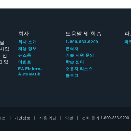
회사
도움말 및 학습
파
신을
회사 소개
1-800-833-9200
파
회사입
채용 정보
연락처
 신
뉴스룸
기술 지원 문의
고 있
이벤트
학습 센터
EA Elektro-
소유자 리소스
Automatik
블로그
트맵
개인정보
사용 약관
약관
전화 문의
1-800-833-9200