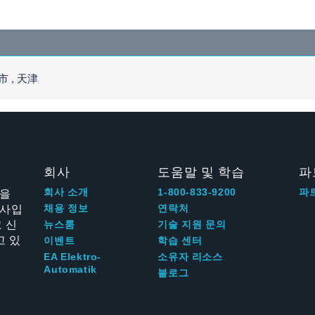
 , 天津
회사
도움말 및 학습
파
신을
회사 소개
1-800-833-9200
파
회사입
채용 정보
연락처
 신
뉴스룸
기술 지원 문의
고 있
이벤트
학습 센터
EA Elektro-
소유자 리소스
Automatik
블로그