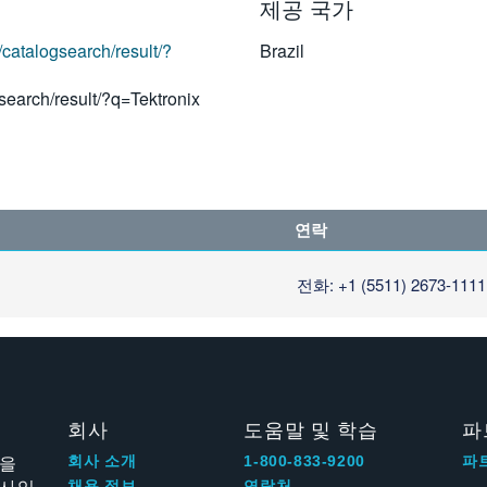
제공 국가
/catalogsearch/result/?
Brazil
search/result/?q=Tektronix
연락
전화: +1 (5511) 2673-1111
회사
도움말 및 학습
파
신을
회사 소개
1-800-833-9200
파
회사입
채용 정보
연락처