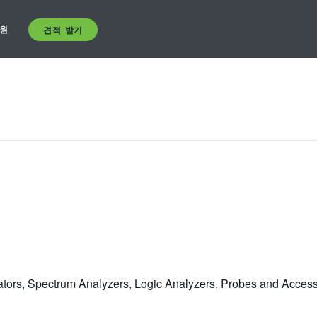
원
견적 받기
rators, Spectrum Analyzers, Logic Analyzers, Probes and Access