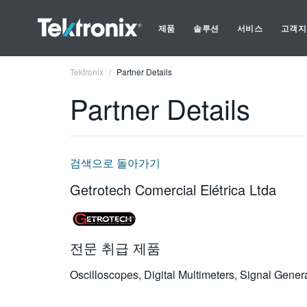
제품
솔루션
서비스
고객지
Tektronix
Partner Details
Partner Details
검색으로 돌아가기
Getrotech Comercial Elétrica Ltda
전문 취급 제품
Oscilloscopes, Digital Multimeters, Signal Gene