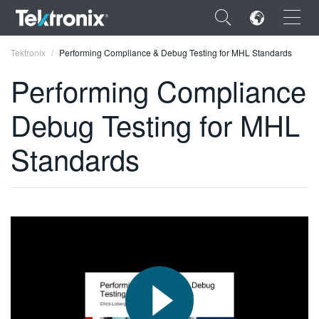
×
Tektronix
Performing Compliance & Debug Testing for MHL Standards
Performing Compliance
Debug Testing for MHL
ENGLISH
Standards
FRANÇAIS
DEUTSCH
VIỆT NAM
简体中文
日本語
한국어