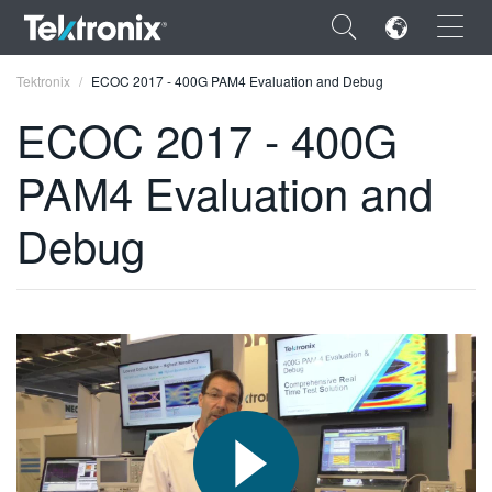
×
Tektronix
ECOC 2017 - 400G PAM4 Evaluation and Debug
ECOC 2017 - 400G
PAM4 Evaluation and
ENGLISH
Debug
FRANÇAIS
DEUTSCH
VIỆT NAM
简体中文
日本語
한국어