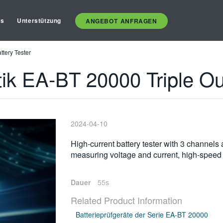
es
Unterstützung
ANGEBOT ANFRAGEN
ttery Tester
ik EA-BT 20000 Triple Out
2024-04-10
High-current battery tester with 3 channels 
measuring voltage and current, high-speed
Dauer
55s
Related Product Information
Batterieprüfgeräte der Serie EA-BT 20000