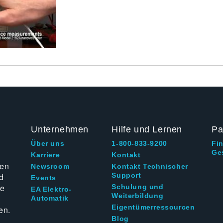
Unternehmen
Hilfe und Lernen
Pa
Über uns
1-800-833-9200
Fi
Ge
g
Karriere
Kontakt
ten
Newsroom
Kontakt Technischer
d
Support
Events
ie
Schulung und
EA Elektro-
Weiterbildung
Automatik
Eigentümerressourcen
en.
Blog