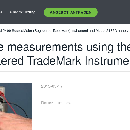
es
Unterstützung
ANGEBOT ANFRAGEN
l 2400 SourceMeter (Registered TradeMark) Instrument and Model 2182A nano vo
ce measurements using th
ered TradeMark Instrume
2015-09-17
Dauer
9m 13s