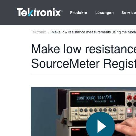
Produkte
Lösungen
Servic
Tektronix
Make low resistance measurements using the Mode
Make low resistan
SourceMeter Regist